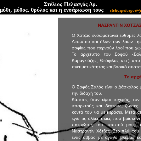
Στέλιος Πελασγός Δρ.
ύθι, μύθος, θρύλος και η ενσάρκωση τους
steliospelasgos@
ΝΑΣΡΑΝΤΙΝ ΧΟΤΖΑΣ: 
Ο Χότζας ενσωματώνει εύθυμες λα
Αισώπου και όλων των λαών της 
σοφίας που περνούν λαοί που χωρί
Το αρχέτυπο του Σοφού -Σαλο
Καραγκιόζης, Θεόφιλος κ.α.) αποτ
πνευματικότητας και βασικό συστα
Το αρχ
Ο Σοφός Σαλός είναι ο Δάσκαλος
την διδαχή του.
Κάποτε, όταν είμαι τυχερός, το
υπαρκτούς και ιδεατούς, ζώντες 
κοντά του να με κεράσει. Μετά απ
εγώ τις άλλες σκιές που βρίσκοντ
πατριώτης του παππού μου, τ
Ναστραντίν Χότζας. Στο πλάι του 
ένας αββάς με αγαθό βλέμμα και