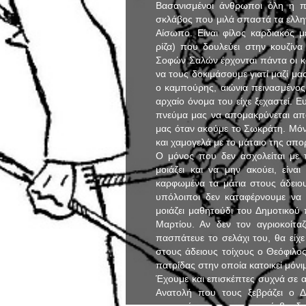
Βασανισμένοι άνθρωποι όλη η πα
σκλάβος που μιλά σπαστά τα ελλη
Αίσωπο. Είναι φίλος καρδιακός μ
ρίζα) που δουλεύει στην κουζίνα
Σοφών Σαλών έρχονται πάντα οι κ
να τους δοκιμάσουμε γιατί μαζί μας
ο καμπούρης, αιώνια πεινασμένος 
αρχαίο όνομα του είχε ξεχαστεί. 
πνεύμα μας να απομακρύνεται από
μας όταν ακούμε το Σωκράτη. Μόν
και χαμογελά με το μάταιο της απορ
Ο μόνος που δεν ασχολείται με 
μοιάζει και να μην ακούει, είν
καρφωμένα τα μάτια στους άδειους
υπόλοιποι δεν καταφέρνουμε να 
μοιάζει μαθητούδι του Δημοτικού 
Μαρτίου. Αν δεν τον αγριοκοίτα
πασπάτευε το σελάχι του, θα είχε
στους άδειους τοίχους ο Θεόφιλος
πατρίδας στην οποία κατοικεί μόνι
Έχουμε και επισκέπτες συχνά σε 
Ανατολή που τους ξεβράζει ο Δ