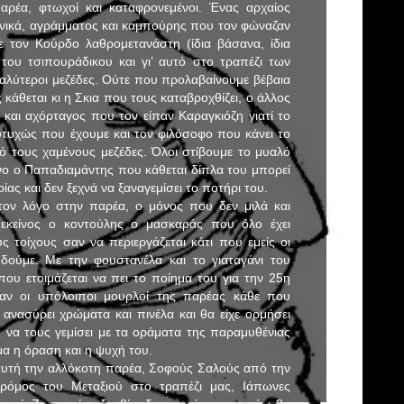
ρέα, φτωχοί και καταφρονεμένοι. Ένας αρχαίος
νικά, αγράμματος και καμπούρης που τον φώναζαν
ε τον Κούρδο λαθρομετανάστη (ίδια βάσανα, ίδια
 του τσιπουράδικου και γι’ αυτό στο τραπέζι των
αλύτεροι μεζέδες. Ούτε που προλαβαίνουμε βέβαια
 κάθεται κι η Σκια που τους καταβροχθίζει, ο άλλος
και αχόρταγος που τον είπαν Καραγκιόζη γιατί το
Ευτυχώς που έχουμε και τον φιλόσοφο που κάνει το
 τους χαμένους μεζέδες. Όλοι στίβουμε το μυαλό
ο ο Παπαδιαμάντης που κάθεται δίπλα του μπορεί
ίας και δεν ξεχνά να ξαναγεμίσει το ποτήρι του.
τον λόγο στην παρέα, ο μόνος που δεν μιλά και
αι εκείνος ο κοντούλης ο μασκαράς που όλο έχει
 τοίχους σαν να περιεργάζεται κάτι που εμείς οι
δούμε. Με την φουστανέλα και το γιαταγάνι του
που ετοιμάζεται να πει το ποίημα του για την 25η
ζαν οι υπόλοιποι μουρλοί της παρέας κάθε που
 ανασύρει χρώματα και πινέλα και θα είχε ορμήσει
 να τους γεμίσει με τα οράματα της παραμυθένιας
μα η όραση και η ψυχή του.
αυτή την αλλόκοτη παρέα, Σοφούς Σαλούς από την
ρόμος του Μεταξιού στο τραπέζι μας, Ιάπωνες