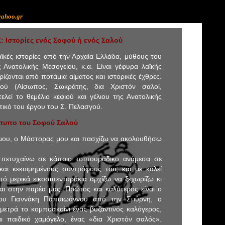
yahoo.gr
Ιστορίες ενός Σοφού ή ενός Σαλού
ϊκές ιστορίες από την Αρχαία Ελλάδα, μύθους του
Ανατολικής Μεσογείου, κ.α. Είναι γέφυρα λαϊκής
ζονται από ποτάμια αίματος και ιστορικές έχθρες.
ύ (Αίσωπος, Σωκράτης, δια Χριστόν σαλοί,
ελεί το θεμέλιο κεφιού και γέλιου της Ανατολικής
τικό του έργου του Σ. Πελασγού.
έτυπο του Σοφού Σαλού
 μου, ο Μάστορας μου και πασχίζω να ακολουθήσω
ν πετυχαίνω σε κάποιο τσιπουράδικο ανάμεσα σε
και κεκοιμημένους συντρόφους του, και με καλεί
ό μερικά εικοσιπενταράκια αρχίζω να ξεχωρίζω κι
αι στην παρέα μας. Πρώτος και καλύτερος είναι ο
ου Γιαννάκη Παπαιωάννου από την Σμύρνη, ο
μετρά το κομποσκοίνι ένας βυζαντινός καλόγερος,
 παιδικό χαμόγελο, ένας «δια Χριστόν σαλός».