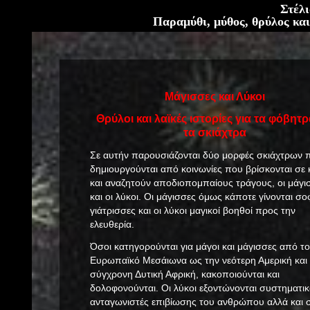
Στέλι
Παραμύθι, μύθος, θρύλος κ
Μάγισσες και Λύκοι
Θρύλοι και λαϊκές ιστορίες για τα φόβητρ
τα σκιάχτρα
Σε αυτήν παρουσιάζονται δύο μορφές σκιάχτρων 
δημιουργούνται από κοινωνίες που βρίσκονται σε 
και αναζητούν αποδιοπομπαίους τράγους, οι μάγι
και οι λύκοι. Οι μάγισσες όμως κάποτε γίνονται σο
γιάτρισσες και οι λύκοι μαγικοί βοηθοί προς την
ελευθερία.
Όσοι κατηγορούνται για μάγοι και μάγισσες από τ
Ευρωπαϊκό Μεσάιωνα ως την νεότερη Αμερική και
σύγχρονη Δυτική Αφρική, κακοποιούνται και
δολοφονούνται. Οι λύκοι εξοντώνονται συστηματι
ανταγωνιστές επιβίωσης του ανθρώπου αλλά και 