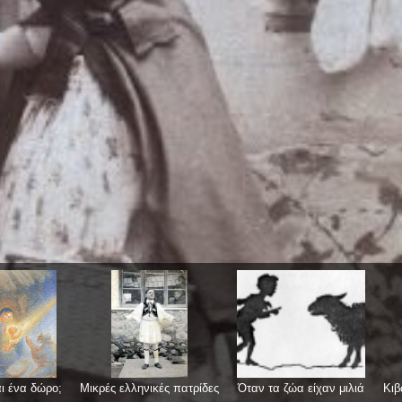
αι ένα δώρο;
Μικρές ελληνικές πατρίδες
Όταν τα ζώα είχαν μιλιά
Κιβ