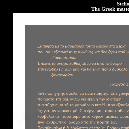
Steli
The Greek maste
Ξύπνησα με το μαρμάρινο τούτο κεφάλι στα χέρια
που μου εξαντλεί τους αγκώνες και δεν ξέρω πού 
τ' ακουμπήσω.
Έπεφτε το όνειρο καθώς έβγαινα από το όνειρο
έτσι ενώθηκε η ζωή μας και θα είναι πολύ δύσκολο
ξαναχωρίσει.
Γιώργος Σ
Κάθε αφηγητής οφείλει να είναι ποιητής. Είτε γράφε
ποίηματα είτε όχι. Μιλώ για εκείνη την ιδιαίτερη
ευαισθησία, αυτό το μαρμάρινο κεφάλι που εξαντλε
όχι για τον ναρκισισμό. Στο έργο μου προσπαθώ 
κουβαλώ το παράταιρο αυτό κεφάλι -μερικές φορέ
είναι ανθρώπινο, άλογο από την πομπή των
Παναθηναίων ή ξυλόγλυπτο αλεπούς. Γράφω ποι